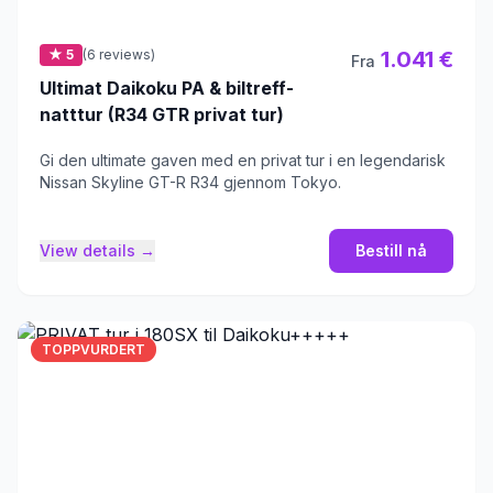
★ 5
(6 reviews)
1.041 €
Fra
Ultimat Daikoku PA & biltreff-
natttur (R34 GTR privat tur)
Gi den ultimate gaven med en privat tur i en legendarisk
Nissan Skyline GT-R R34 gjennom Tokyo.
View details →
Bestill nå
TOPPVURDERT