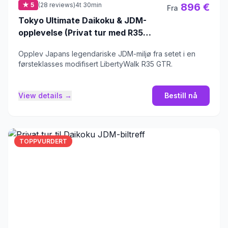
★ 5
(28 reviews)
4t 30min
896 €
Fra
Tokyo Ultimate Daikoku & JDM-
opplevelse (Privat tur med R35
GTR)
Opplev Japans legendariske JDM-miljø fra setet i en
førsteklasses modifisert LibertyWalk R35 GTR.
View details →
Bestill nå
TOPPVURDERT