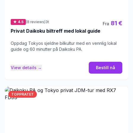
★ 4.5
(8 reviews)
3t
81 €
Fra
Privat Daikoku biltreff med lokal guide
Oppdag Tokyos sjeldne bilkultur med en vennlig lokal
guide og 60 minutter på Daikoku PA.
View details →
Bestill nå
TOPPRATET