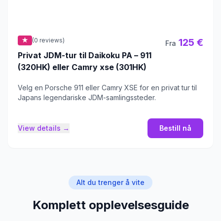
★
(0 reviews)
125 €
Fra
Privat JDM-tur til Daikoku PA – 911
(320HK) eller Camry xse (301HK)
Velg en Porsche 911 eller Camry XSE for en privat tur til
Japans legendariske JDM-samlingssteder.
View details →
Bestill nå
Alt du trenger å vite
Komplett opplevelsesguide