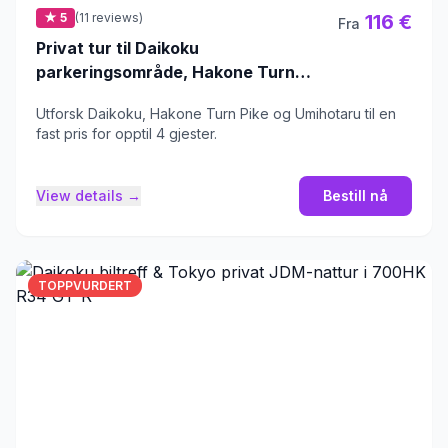
★ 5
(11 reviews)
116 €
Fra
Privat tur til Daikoku
parkeringsområde, Hakone Turn
Pike, Umihotaru
Utforsk Daikoku, Hakone Turn Pike og Umihotaru til en
fast pris for opptil 4 gjester.
View details →
Bestill nå
TOPPVURDERT