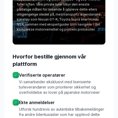
fyller luften. Våre private turer tilbyr den eneste
pålitelige måten for reisende å oppleve dette ellers
utilgjengelige stedet på, med transport i legendariske
kjøretøy som Nissan GT-R, Toyota Supra eller Honda
NSX, sammen med ekspertguider som navigerer i det
komplekse motorveinettet og politiets protokoller.
Hvorfor bestille gjennom vår
plattform
Verifiserte operatører
Vi samarbeider eksklusivt med lisensierte
turleverandører som prioriterer sikkerhet og
overholdelse av lover på japanske motorveier
Ekte anmeldelser
Utforsk hundrevis av autentiske tilbakemeldinger
fra andre bilentusiaster som har opplevd dette