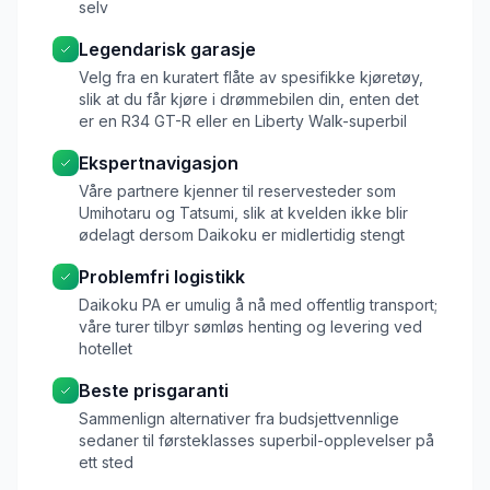
selv
Legendarisk garasje
Velg fra en kuratert flåte av spesifikke kjøretøy,
slik at du får kjøre i drømmebilen din, enten det
er en R34 GT-R eller en Liberty Walk-superbil
Ekspertnavigasjon
Våre partnere kjenner til reservesteder som
Umihotaru og Tatsumi, slik at kvelden ikke blir
ødelagt dersom Daikoku er midlertidig stengt
Problemfri logistikk
Daikoku PA er umulig å nå med offentlig transport;
våre turer tilbyr sømløs henting og levering ved
hotellet
Beste prisgaranti
Sammenlign alternativer fra budsjettvennlige
sedaner til førsteklasses superbil-opplevelser på
ett sted