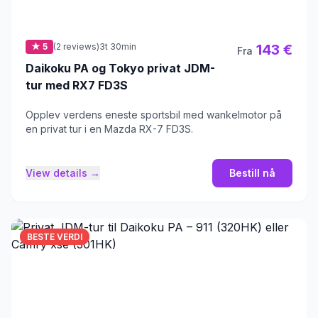
★ 5
(2 reviews)
3t 30min
143 €
Fra
Daikoku PA og Tokyo privat JDM-
tur med RX7 FD3S
Opplev verdens eneste sportsbil med wankelmotor på
en privat tur i en Mazda RX-7 FD3S.
View details →
Bestill nå
BESTE VERDI