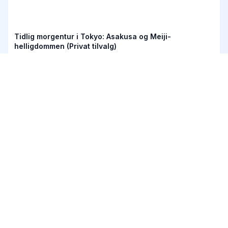
Tidlig morgentur i Tokyo: Asakusa og Meiji-
helligdommen (Privat tilvalg)
Fra 52 €
5
(70)
4h
Privat tur i Harajuku: Kawaii-mote og dyrekafé
inkludert
Fra 104 €
5
(69)
3h