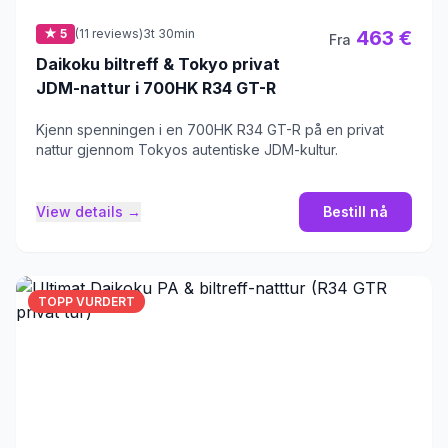
★ 5
(11 reviews)
3t 30min
463 €
Fra
Daikoku biltreff & Tokyo privat
JDM-nattur i 700HK R34 GT-R
Kjenn spenningen i en 700HK R34 GT-R på en privat
nattur gjennom Tokyos autentiske JDM-kultur.
View details →
Bestill nå
TOPP VURDERT