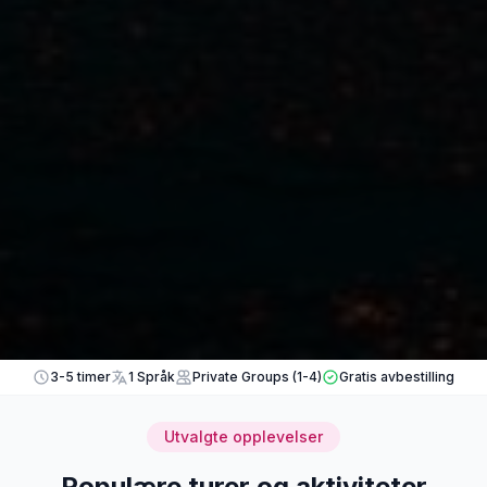
3-5 timer
1 Språk
Private Groups (1-4)
Gratis avbestilling
Utvalgte opplevelser
Populære turer og aktiviteter