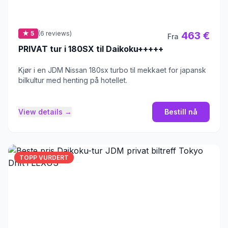
★ 5
(6 reviews)
463 €
Fra
PRIVAT tur i 180SX til Daikoku+++++
Kjør i en JDM Nissan 180sx turbo til mekkaet for japansk
bilkultur med henting på hotellet.
View details →
Bestill nå
TOPP VURDERT