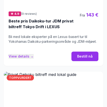
★ 4.9
(9 reviews)
143 €
Fra
Beste pris Daikoku-tur JDM privat
biltreff Tokyo Drift i LEXUS
Bli med lokale eksperter på en Lexus-basert tur til
Yokohamas Daikoku-parkeringsområde og JDM-miljøet.
View details →
Bestill nå
TOPPVURDERT