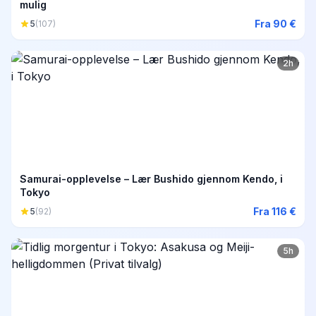
mulig
Fra 90 €
5
(107)
2h
Samurai-opplevelse – Lær Bushido gjennom Kendo, i
Tokyo
Fra 116 €
5
(92)
5h