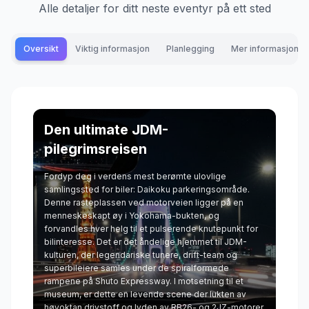
Alle detaljer for ditt neste eventyr på ett sted
Oversikt
Viktig informasjon
Planlegging
Mer informasjon
Den ultimate JDM-
pilegrimsreisen
Fordyp deg i verdens mest berømte ulovlige
samlingssted for biler: Daikoku parkeringsområde.
Denne rasteplassen ved motorveien ligger på en
menneskeskapt øy i Yokohama-bukten, og
forvandles hver helg til et pulserende knutepunkt for
bilinteresse. Det er det åndelige hjemmet til JDM-
kulturen, der legendariske tunere, drift-team og
superbileiere samles under de spiralformede
rampene på Shuto Expressway. I motsetning til et
museum, er dette en levende scene der lukten av
høyoktan drivstoff og lyden av RB26- og 2JZ-motorer