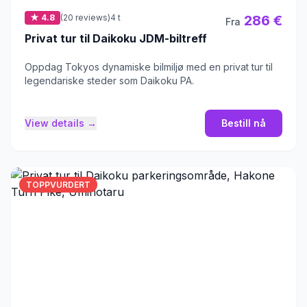
★ 4.8
(20 reviews)
4 t
286 €
Fra
Privat tur til Daikoku JDM-biltreff
Oppdag Tokyos dynamiske bilmiljø med en privat tur til
legendariske steder som Daikoku PA.
View details →
Bestill nå
TOPPVURDERT