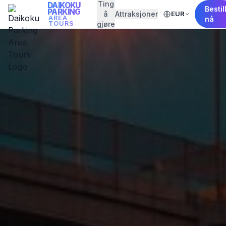
Ting
DAIKOKU
Bestil
PARKING
å
Attraksjoner
EUR
AREA
nå
TOURS
gjøre