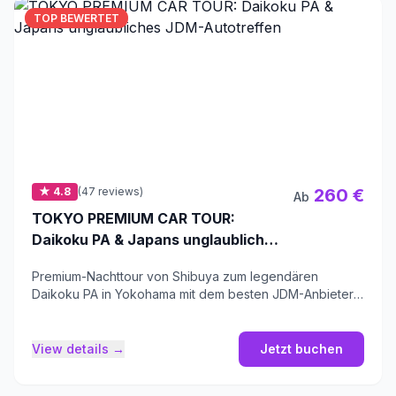
TOP BEWERTET
★ 4.8
(47 reviews)
260 €
Ab
TOKYO PREMIUM CAR TOUR:
Daikoku PA & Japans unglaubliches
JDM-Autotreffen
Premium-Nachttour von Shibuya zum legendären
Daikoku PA in Yokohama mit dem besten JDM-Anbieter
der Stadt.
View details →
Jetzt buchen