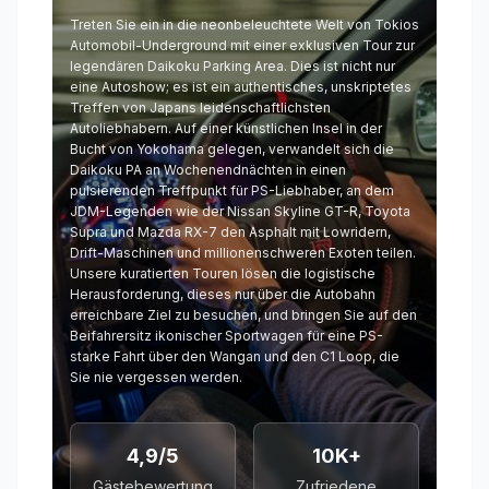
Treten Sie ein in die neonbeleuchtete Welt von Tokios
Automobil-Underground mit einer exklusiven Tour zur
legendären Daikoku Parking Area. Dies ist nicht nur
eine Autoshow; es ist ein authentisches, unskriptetes
Treffen von Japans leidenschaftlichsten
Autoliebhabern. Auf einer künstlichen Insel in der
Bucht von Yokohama gelegen, verwandelt sich die
Daikoku PA an Wochenendnächten in einen
pulsierenden Treffpunkt für PS-Liebhaber, an dem
JDM-Legenden wie der Nissan Skyline GT-R, Toyota
Supra und Mazda RX-7 den Asphalt mit Lowridern,
Drift-Maschinen und millionenschweren Exoten teilen.
Unsere kuratierten Touren lösen die logistische
Herausforderung, dieses nur über die Autobahn
erreichbare Ziel zu besuchen, und bringen Sie auf den
Beifahrersitz ikonischer Sportwagen für eine PS-
starke Fahrt über den Wangan und den C1 Loop, die
Sie nie vergessen werden.
4,9/5
10K+
Gästebewertung
Zufriedene