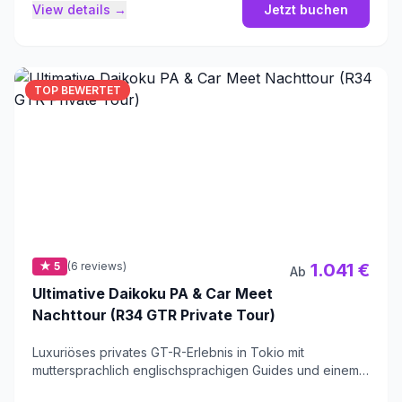
View details →
Jetzt buchen
TOP BEWERTET
★ 5
(6 reviews)
1.041 €
Ab
Ultimative Daikoku PA & Car Meet
Nachttour (R34 GTR Private Tour)
Luxuriöses privates GT-R-Erlebnis in Tokio mit
muttersprachlich englischsprachigen Guides und einem
legendären Nissan R34.