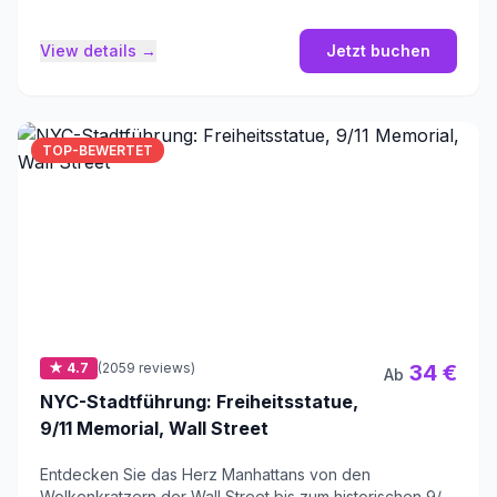
Fahrzeuge.
View details →
Jetzt buchen
TOP-BEWERTET
★ 4.7
(2059 reviews)
34 €
Ab
NYC-Stadtführung: Freiheitsstatue,
9/11 Memorial, Wall Street
Entdecken Sie das Herz Manhattans von den
Wolkenkratzern der Wall Street bis zum historischen 9/11