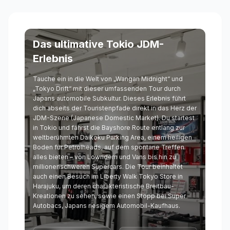
Das ultimative Tokio JDM-
Erlebnis
Tauche ein in die Welt von „Wangan Midnight“ und
„Tokyo Drift“ mit dieser umfassenden Tour durch
Japans automobile Subkultur. Dieses Erlebnis führt
dich abseits der Touristenpfade direkt in das Herz der
JDM-Szene (Japanese Domestic Market). Du startest
in Tokio und fährst die Bayshore Route entlang zur
weltberühmten Daikoku Parking Area, einem heiligen
Boden für Petrolheads, auf dem spontane Treffen
alles bieten – von Lowridern und Vans bis hin zu
millionenschweren Supercars. Die Tour beinhaltet
auch einen Besuch im Liberty Walk Tokyo Store in
Harajuku, um deren charakteristische Breitbau-
Kreationen zu sehen, sowie einen Stopp bei Super
Autobacs, Japans riesigem Automobil-Kaufhaus.