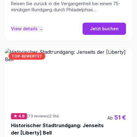
Reisen Sie zurück in die Vergangenheit bei einem 75-
minütigen Rundgang durch Philadelphias
geschichtsträchtigste Quadratmeile.
View details →
Jetzt buchen
TOP-BEWERTET
★ 4.9
(73 reviews)
2 Std.
51 €
Ab
Historischer Stadtrundgang: Jenseits
der [Liberty] Bell