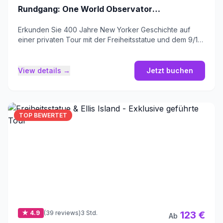
Rundgang: One World Observatory,
9/11 Memorial, Freiheitsstatue und
Erkunden Sie 400 Jahre New Yorker Geschichte auf
Ellis Island
einer privaten Tour mit der Freiheitsstatue und dem 9/11
Memorial.
View details →
Jetzt buchen
TOP BEWERTET
★ 4.9
(39 reviews)
3 Std.
123 €
Ab