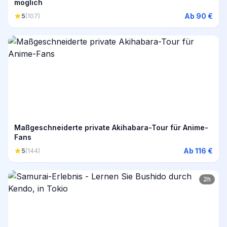
möglich
Ab 90 €
5
(107)
Maßgeschneiderte private Akihabara-Tour für Anime-
Fans
Ab 116 €
5
(144)
2h