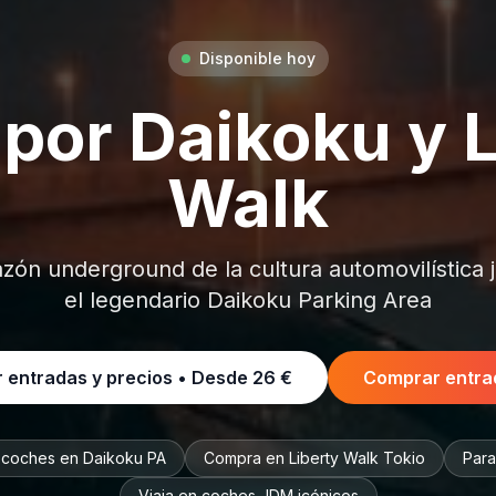
Disponible hoy
 por Daikoku y L
Walk
azón underground de la cultura automovilística
el legendario Daikoku Parking Area
 entradas y precios • Desde
26 €
Comprar entra
e coches en Daikoku PA
Compra en Liberty Walk Tokio
Para
Viaja en coches JDM icónicos