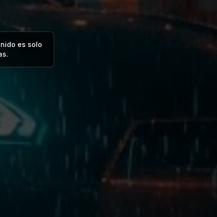
enido es solo
as.